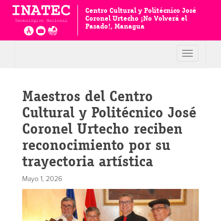
Centro Cultural y Politécnico José
Coronel Urtecho ¡No Volverá el
Pasado!, Managua
Toggle
navigation
Maestros del Centro
Cultural y Politécnico José
Coronel Urtecho reciben
reconocimiento por su
trayectoria artística
Mayo 1, 2026