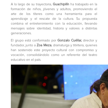
A lo largo de su trayectoria,
Guachipilín
ha trabajado en la
formación de niños, jóvenes y adultos, promoviendo el
arte de los títeres como una herramienta para el
aprendizaje y el rescate de la cultura. Su propuesta
combina el entretenimiento con la educación, llevando
mensajes sobre identidad, historia y valores a distintas
generaciones.
El grupo está conformado por
Gonzalo Cuéllar,
director y
fundador, junto a
Zoa Meza
, dramaturga y titiritera, quienes
han sostenido este proyecto cultural con compromiso y
vocación, consolidándolo como un referente del teatro
educativo en el país.