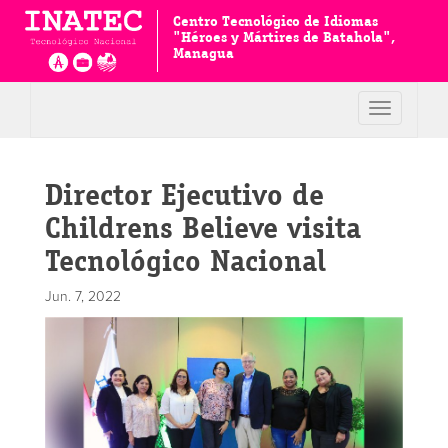
Centro Tecnológico de Idiomas
"Héroes y Mártires de Batahola",
Managua
Toggle
navigation
Director Ejecutivo de
Childrens Believe visita
Tecnológico Nacional
Jun. 7, 2022