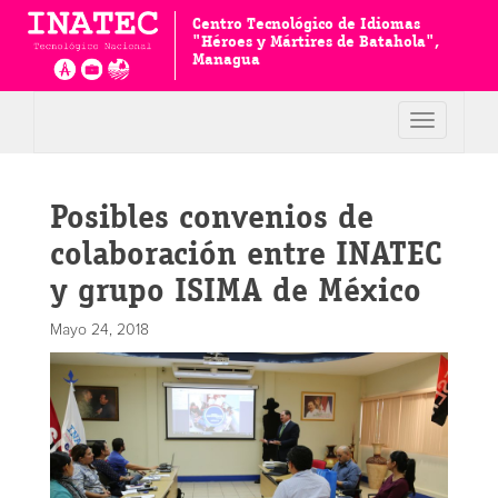
Centro Tecnológico de Idiomas
"Héroes y Mártires de Batahola",
Managua
Toggle
navigation
Posibles convenios de
colaboración entre INATEC
y grupo ISIMA de México
Mayo 24, 2018