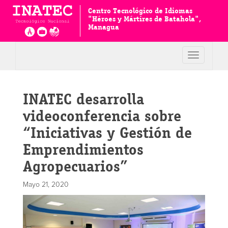
Centro Tecnológico de Idiomas
"Héroes y Mártires de Batahola",
Managua
Toggle
navigation
INATEC desarrolla
videoconferencia sobre
“Iniciativas y Gestión de
Emprendimientos
Agropecuarios”
Mayo 21, 2020