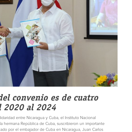
del convenio es de cuatro
l 2020 al 2024
idaridad entre Nicaragua y Cuba, el Instituto Nacional
 la hermana República de Cuba, suscribieron un importante
rmado por el embajador de Cuba en Nicaragua, Juan Carlos