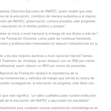
rreda, Directora Ejecutiva de INATEC, quien resaltó que esta
tiva de la educación, contribuir de manera sustantiva a la mejora
entes del INATEC, gobernación, centros privados, este programa
a educación en el ámbito público y privado”.
re se inicia a nivel nacional la entrega de sus títulos a más de 1
l de Formación Docente, como parte de continuar formando,
ntes y profesionales interesados en adquirir competencias en la
to a los dos mejores alumnos a nivel nacional; Hanzel Tamara
t Thalmann de Jinotepe, quien destacó con un 99.6 por ciento
rofesional, quien obtuvo un 99.4 por ciento de promedio.
Nacional de Formación destacó la importancia de la
evas herramientas y métodos de trabajo que brinda la carrera de
ueblo nicaragüense, la educación es progreso, este título nos
 que esto significa,
“un salto cualitativo para nuestra institución,
dad de la educación del INATEC y aquí están los resultados”.
competentes para compartir nuevas experiencias metodológicas en