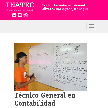
Centro Tecnológico Manuel
Olivares Rodríguez, Managua
Toggle
navigation
Técnico General en
Contabilidad