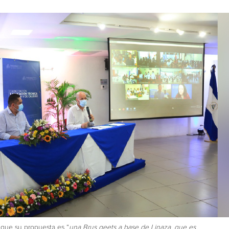
o que su propuesta es “
una Brus geets a base de Linaza, que es