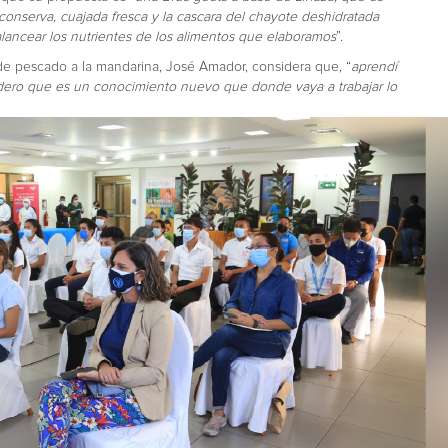
onserva, cuajada fresca y la cascara del chayote deshidratada
alancear los nutrientes de los alimentos que elaboramos
”.
 de pescado a la mandarina, José Amador, considera que, “
aprendí
idero que es un conocimiento nuevo que donde vaya a trabajar lo