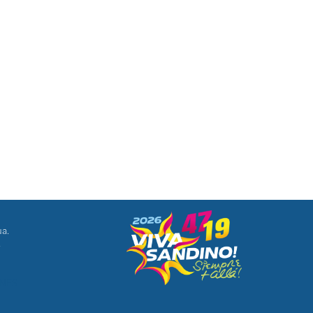
ua.
8
ONES