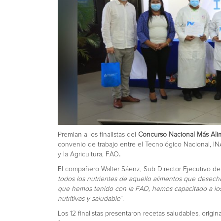
Premian a los finalistas del
Concurso Nacional Más Ali
convenio de trabajo entre el Tecnológico Nacional, I
y la Agricultura, FAO
.
El compañero Walter Sáenz, Sub Director Ejecutivo del
todos los nutrientes de aquello alimentos que desech
que hemos tenido con la FAO, hemos capacitado a los
nutritivas y saludable
”.
Los 12 finalistas presentaron recetas saludables, origin