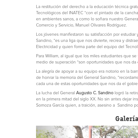
La restitución del derecho a la educación técnica grat
Tecnológicos del INATEC “con el pintado de la cancha,
en ambientes sanos, a como lo soñara nuestro General
Comercio y Servicio, Manuel Olivares Rodríguez.
Los jóvenes manifestaron su satisfacción por estudiar 
Sandino, “es una liga que nos divierte, recrea y distra
Electricidad y quien forma parte del equipo del Tecnol
Para William, al igual que los miles estudiantes que s
medio de superación “son oportunidades que nos da el
La alegría de apoyar a su equipo era notorio en la b
de honrar la memoria del General Sandino, “recordam
cada una de estas oportunidades que nos da el gobier
La lucha del General
Augusto C. Sandino
logró la ret
en la primera mitad del siglo XX. No sin antes dejar in
Somoza García quien, a traición, asesino a Sandino p
Galerí