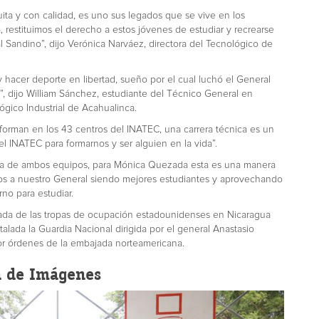
uita y con calidad, es uno sus legados que se vive en los
 restituimos el derecho a estos jóvenes de estudiar y recrearse
 Sandino”, dijo Verónica Narváez, directora del Tecnológico de
y hacer deporte en libertad, sueño por el cual luchó el General
e”, dijo William Sánchez, estudiante del Técnico General en
ógico Industrial de Acahualinca.
e forman en los 43 centros del INATEC, una carrera técnica es un
 INATEC para formarnos y ser alguien en la vida”.
arra de ambos equipos, para Mónica Quezada esta es una manera
os a nuestro General siendo mejores estudiantes y aprovechando
no para estudiar.
irada de las tropas de ocupación estadounidenses en Nicaragua
stalada la Guardia Nacional dirigida por el general Anastasio
or órdenes de la embajada norteamericana.
a de Imágenes