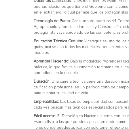
Docentes Calificados:
Nuestros docentes están en cons
buenas relaciones que tiene el Gobierno con la comu
en el extranjero, lo cual permite que los protagonista
Tecnología de Punta:
Cada uno de nuestros 44 Centros 
Agropecuario y forestal e Industria y Construcción, e
protagonista vaya apropiado de las competencias prof
Educación Técnica Gratuita:
Nicaragua es uno de los p
gratis, acá se dan todos los materiales, herramientas 
módulos.
Aprender Haciendo:
Bajo la modalidad “Aprender Hac
práctica, lo que facilita su inmersión temprana en el 
aprendidos en la escuela.
Duración:
Una carrera técnica tiene una duración máx
calificación profesional en un período corto de tiemp
para mejorar su calidad de vida.
Empleabilidad:
Las tasas de empleabilidad son bastante
cada vez buscan más técnicos especializados para reali
Fácil acceso:
El Tecnológico Nacional cuenta con las 
Especialista, a las que puedes aplicar teniendo como
libres donde puedes aplicar con sólo tener el sexto g