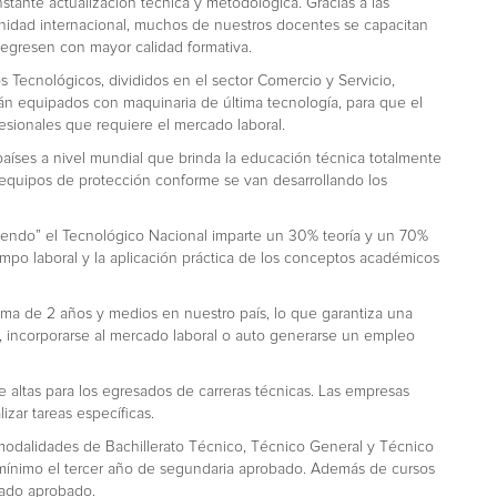
tante actualización técnica y metodológica. Gracias a las
nidad internacional, muchos de nuestros docentes se capacitan
s egresen con mayor calidad formativa.
Tecnológicos, divididos en el sector Comercio y Servicio,
stán equipados con maquinaria de última tecnología, para que el
esionales que requiere el mercado laboral.
aíses a nivel mundial que brinda la educación técnica totalmente
y equipos de protección conforme se van desarrollando los
iendo” el Tecnológico Nacional imparte un 30% teoría y un 70%
campo laboral y la aplicación práctica de los conceptos académicos
ima de 2 años y medios en nuestro país, lo que garantiza una
o, incorporarse al mercado laboral o auto generarse un empleo
 altas para los egresados de carreras técnicas. Las empresas
zar tareas específicas.
modalidades de Bachillerato Técnico, Técnico General y Técnico
 mínimo el tercer año de segundaria aprobado. Además de cursos
rado aprobado.