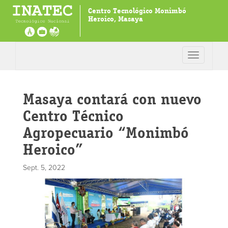
Centro Tecnológico Monimbó
Heroico, Masaya
Toggle
navigation
Masaya contará con nuevo
Centro Técnico
Agropecuario “Monimbó
Heroico”
Sept. 5, 2022