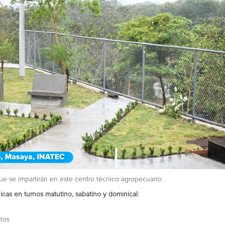
ue se impartirán en este centro técnico agropecuario:
nicas en turnos matutino, sabatino y dominical
:
ntos