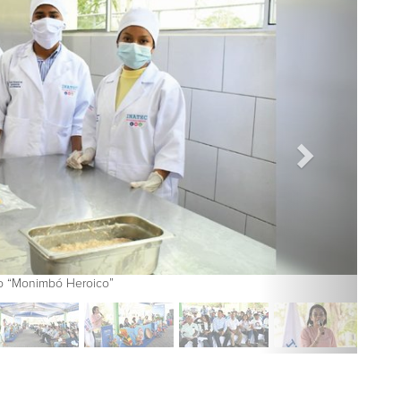
o “Monimbó Heroico”