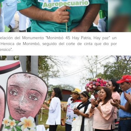
evelación del Monumento "Monimbó 45 Hay Patria, Hay paz" un
a Heroica de Monimbó, seguido del corte de cinta que dio por
roico".