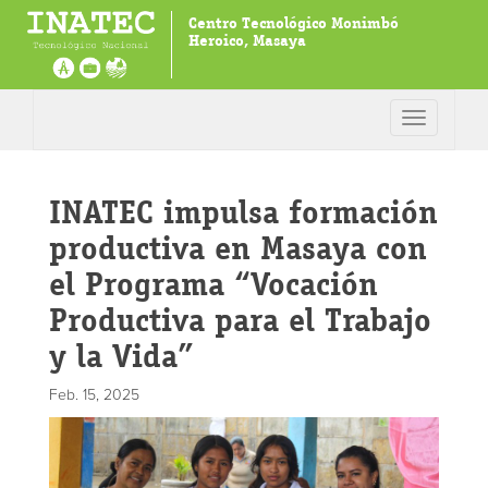
Centro Tecnológico Monimbó
Heroico, Masaya
Toggle
navigation
INATEC impulsa formación
productiva en Masaya con
el Programa “Vocación
Productiva para el Trabajo
y la Vida”
Feb. 15, 2025