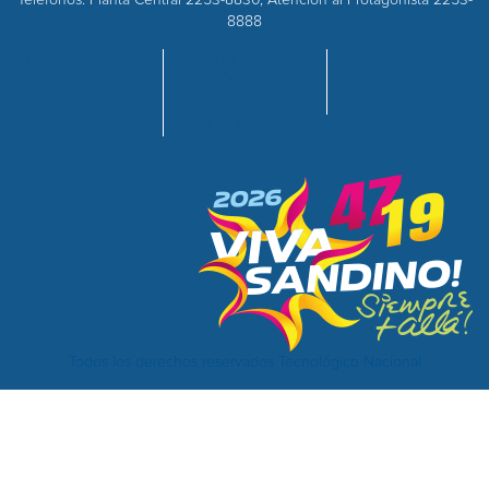
8888
INICIO
OFERTA
EMPRESAS
NOSOTROS
ACADÉMICA
ADQUISICIONES
CENTROS
RECURSOS
CALIDAD
Todos los derechos reservados Tecnológico Nacional