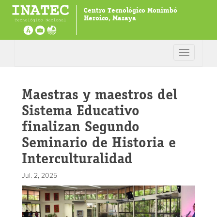
Centro Tecnológico Monimbó
Heroico, Masaya
Toggle
navigation
Maestras y maestros del
Sistema Educativo
finalizan Segundo
Seminario de Historia e
Interculturalidad
Jul. 2, 2025