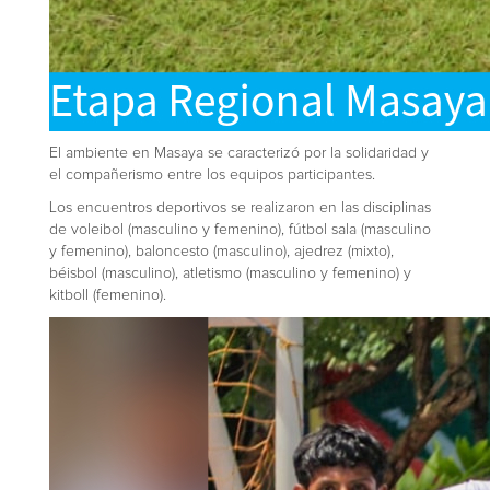
El ambiente en Masaya se caracterizó por la solidaridad y
el compañerismo entre los equipos participantes.
Los encuentros deportivos se realizaron en las disciplinas
de voleibol (masculino y femenino), fútbol sala (masculino
y femenino), baloncesto (masculino), ajedrez (mixto),
béisbol (masculino), atletismo (masculino y femenino) y
kitboll (femenino).