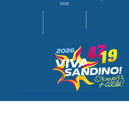
8888
INICIO
OFERTA
EMPRESAS
NOSOTROS
ACADÉMICA
ADQUISICIONES
CENTROS
RECURSOS
CALIDAD
Todos los derechos reservados Tecnológico Nacional