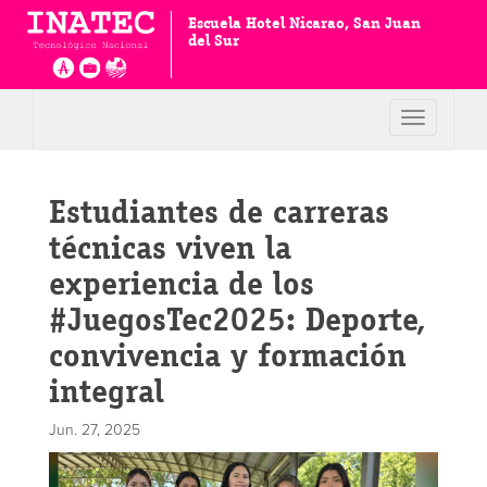
Escuela Hotel Nicarao, San Juan
del Sur
Toggle
navigation
Estudiantes de carreras
técnicas viven la
experiencia de los
#JuegosTec2025: Deporte,
convivencia y formación
integral
Jun. 27, 2025