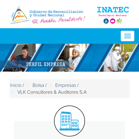
Togg
navig
PERFIL EMPRESA
Inicio
/
Bolsa
/
Empresas
/
VLK Consultores & Auditores S.A