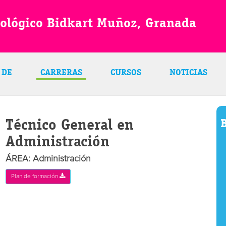
nológico Bidkart Muñoz, Granada
 DE
CARRERAS
CURSOS
NOTICIAS
Técnico General en
B
Administración
ÁREA: Administración
Plan de formación