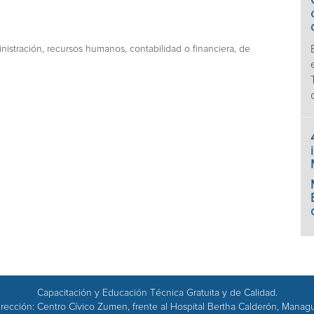
inistración, recursos humanos, contabilidad o financiera, de
Capacitación y Educación Técnica Gratuita y de Calidad.
rección: Centro Cívico Zumen, frente al Hospital Bertha Calderón, Manag