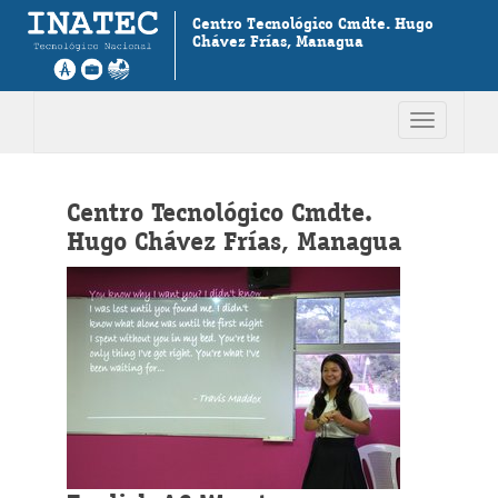
Centro Tecnológico Cmdte. Hugo
Chávez Frías, Managua
Toggle
navigation
Centro Tecnológico Cmdte.
Hugo Chávez Frías, Managua