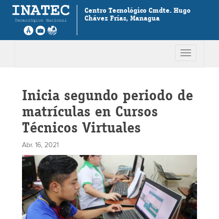
Centro Tecnológico Cmdte. Hugo
Chávez Frías, Managua
Toggle
navigation
Inicia segundo periodo de
matrículas en Cursos
Técnicos Virtuales
Abr. 16, 2021