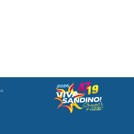
ua.
8
ONES