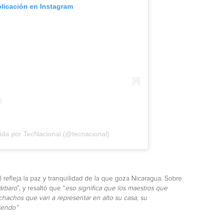
blicación en Instagram
ida por TecNacional (@tecnacional)
l refleja la paz y tranquilidad de la que goza Nicaragua. Sobre
árbaro
”, y resaltó que “
eso significa que los maestros que
hachos que van a representar en alto su casa, su
iendo”