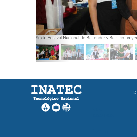
udiantes técnicos
Sexto Festival Nacional de Bartender y Barismo p
Di
INICIO
NOSOTROS