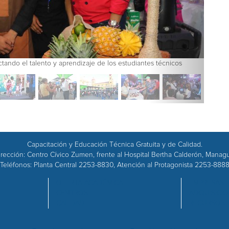
royectando el talento y aprendizaje de los estudiantes técnicos
Capacitación y Educación Técnica Gratuita y de Calidad.
rección: Centro Cívico Zumen, frente al Hospital Bertha Calderón, Manag
Teléfonos: Planta Central 2253-8830, Atención al Protagonista 2253-888
OFERTA ACADÉMICA
EMPRESAS
CENTROS
ADQUISICI
CALIDAD
RECURSOS