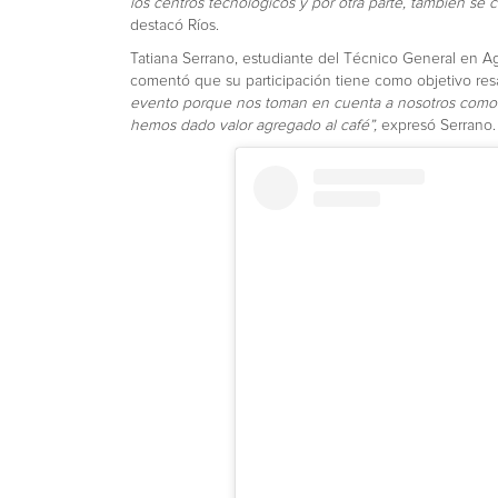
los centros tecnológicos y por otra parte, también s
destacó Ríos.
Tatiana Serrano, estudiante del Técnico General en Ag
comentó que su participación tiene como objetivo resal
evento porque nos toman en cuenta a nosotros como 
hemos dado valor agregado al café”,
expresó Serrano.