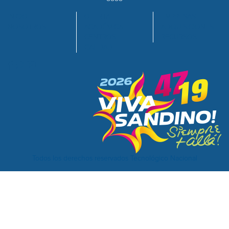
INICIO
OFERTA
EMPRESAS
NOSOTROS
ACADÉMICA
ADQUISICIONES
CENTROS
RECURSOS
CALIDAD
Todos los derechos reservados Tecnológico Nacional