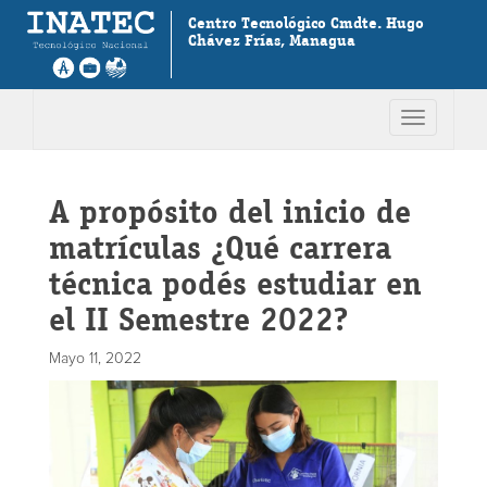
Centro Tecnológico Cmdte. Hugo
Chávez Frías, Managua
Toggle
navigation
A propósito del inicio de
matrículas ¿Qué carrera
técnica podés estudiar en
el II Semestre 2022?
Mayo 11, 2022