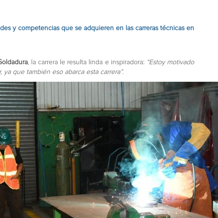
des y competencias que se adquieren en las carreras técnicas en
Soldadura
, la carrera le resulta linda e inspiradora:
“Estoy motivado
r, ya que también eso abarca esta carrera”.