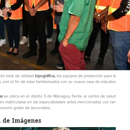
ón total de utilidad
topográfica,
los equipos de protección para la
a, con el fin de estar familiarizados con su nueva casa de estudios
as
se ubica en el distrito 5 de Managua, frente al centro de salud
en matricularse en las especialidades antes mencionadas con tan
 noveno grado de secundaria.
a de Imágenes