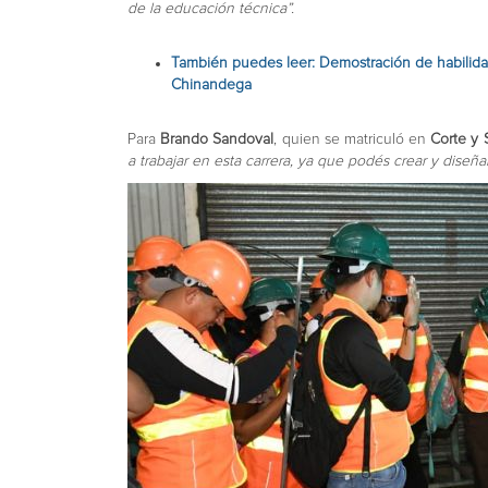
de la educación técnica”.
También puedes leer: Demostración de habilida
Chinandega
Para
Brando Sandoval
, quien se matriculó en
Corte y 
a trabajar en esta carrera, ya que podés crear y diseña