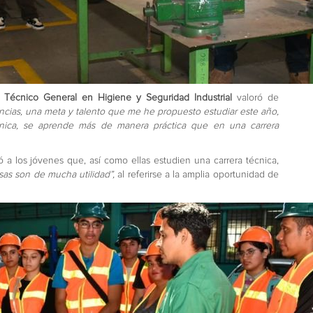
e
Técnico General en Higiene y Seguridad Industrial
valoró de
ncias, una meta y talento que me he propuesto estudiar este año,
écnica, se aprende más de manera práctica que en una carrera
ó a los jóvenes que, así como ellas estudien una carrera técnica,
sas son de mucha utilidad”,
al referirse a la amplia oportunidad de