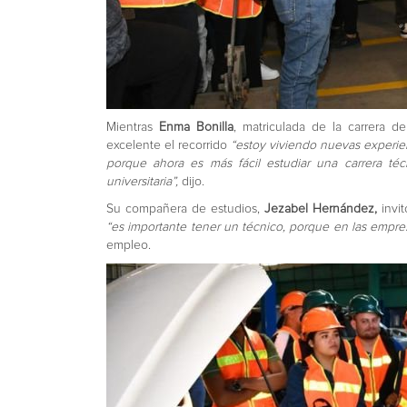
Mientras
Enma Bonilla
, matriculada de la carrera d
excelente el recorrido
“estoy viviendo nuevas experie
porque ahora es más fácil estudiar una carrera t
universitaria”,
dijo.
Su compañera de estudios,
Jezabel Hernández,
invit
“es importante tener un técnico, porque en las empre
empleo.