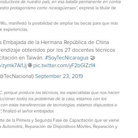
productivos de nuestro país, en esa batalla permanente en contra
nuestro protagonismo como nicaragüenses”
, expresó la titular de
u, manifestó la posibilidad de ampliar las becas para que más
e experiencias.
a Embajada de la Hermana República de China
rendizaje obtenidos por los 27 docentes técnicos
citación en Taiwán.
#SoyTecNicaragua
🤝
co/zymk7AI1Jj
🌐
pic.twitter.com/yF2bGIZz14
(@TecNacional)
September 23, 2019
, porque produce los técnicos, los especialistas que nos hacen
lucionan todos los problemas de la casa, estamos con los
 con estas transferencias de tecnologías, estamos dispuestos a
”,
finalizó el señor embajador.
rte de la Primera y Segunda Fase de Capacitación que se viene
 Automotriz, Reparación de Dispositivos Móviles, Reparación y