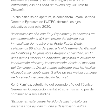
totalmente y entrar y sentir la energía y el amor, el
entusiasmo, eso nos llena de mucho orgullo”,
resaltó
Chavarría.
En sus palabras de apertura, la compañera Loyda Barreda
Directora Ejecutiva de INATEC, destacó los ejes
educativos para este 2020.
"Iniciamos este año con Fe y Esperanza y lo hacemos en
conmemoración al 104 aniversario del tránsito a la
inmortalidad de nuestro gran Poeta Rubén Darío,
celebramos 86 años del paso a la vida eterna del General
de Hombres y Mujeres libres Augusto C. Sandino, en 13
años hemos crecido en cobertura, mejorado la calidad de
la educación técnica y la capacitación, desde el mandato
del Comandante Daniel, hemos trabajado para las familias
nicaragüense, celebramos 13 años de esa mejora continua
de la calidad y la capacitación técnica”.
René Ramírez, estudiante del segundo año del Técnico
General en Computación, enfatizó su entusiasmo por dar
continuidad a sus estudios.
"Estudiar en este centro ha sido de mucho éxito, los
docentes nos ayudan mucho a desarrollar nuestras