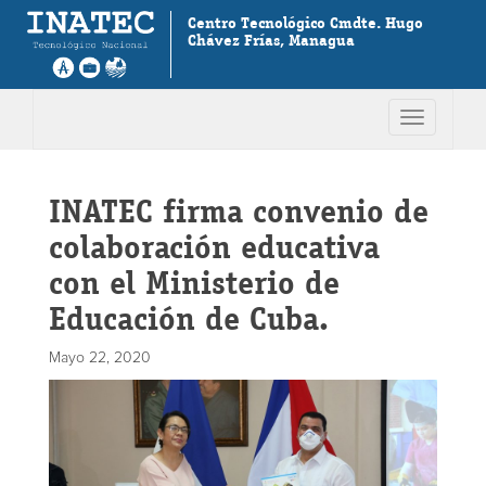
Centro Tecnológico Cmdte. Hugo
Chávez Frías, Managua
Toggle
navigation
INATEC firma convenio de
colaboración educativa
con el Ministerio de
Educación de Cuba.
Mayo 22, 2020