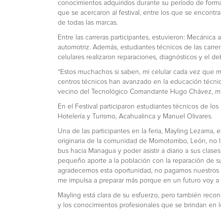
conocimientos adquiridos durante su período de formac
que se acercaron al festival, entre los que se encontrab
de todas las marcas.
Entre las carreras participantes, estuvieron: Mecánica 
automotriz. Además, estudiantes técnicos de las carrer
celulares realizaron reparaciones, diagnósticos y el d
“Estos muchachos si saben, mi celular cada vez que 
centros técnicos han avanzado en la educación técnica
vecino del Tecnológico Comandante Hugo Chávez, mie
En el Festival participaron estudiantes técnicos de l
Hotelería y Turismo, Acahualinca y Manuel Olivares.
Una de las participantes en la feria, Mayling Lezama, 
originaria de la comunidad de Momotombo, León, no le
bus hacia Managua y poder asistir a diario a sus clas
pequeño aporte a la población con la reparación de su
agradecemos esta oportunidad, no pagamos nuestros estu
me impulsa a preparar más porque en un futuro voy a ins
Mayling está clara de su esfuerzo, pero también recon
y los conocimientos profesionales que se brindan en 