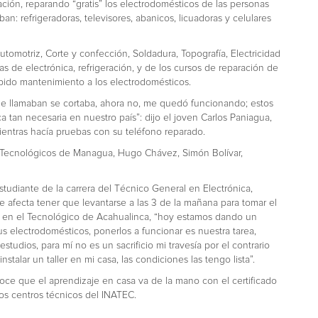
ión, reparando “gratis” los electrodomésticos de las personas
an: refrigeradoras, televisores, abanicos, licuadoras y celulares
automotriz, Corte y confección, Soldadura, Topografía, Electricidad
as de electrónica, refrigeración, y de los cursos de reparación de
ebido mantenimiento a los electrodomésticos.
me llamaban se cortaba, ahora no, me quedó funcionando; estos
 tan necesaria en nuestro país”: dijo el joven Carlos Paniagua,
ntras hacía pruebas con su teléfono reparado.
os Tecnológicos de Managua, Hugo Chávez, Simón Bolívar,
estudiante de la carrera del Técnico General en Electrónica,
 afecta tener que levantarse a las 3 de la mañana para tomar el
es en el Tecnológico de Acahualinca, “hoy estamos dando un
s electrodomésticos, ponerlos a funcionar es nuestra tarea,
dios, para mí no es un sacrificio mi travesía por el contrario
talar un taller en mi casa, las condiciones las tengo lista”.
oce que el aprendizaje en casa va de la mano con el certificado
los centros técnicos del INATEC.