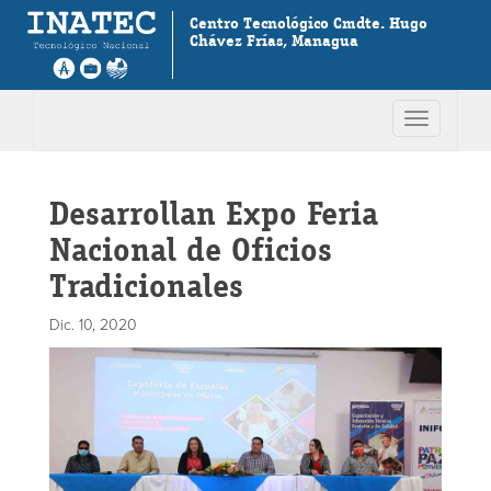
Centro Tecnológico Cmdte. Hugo
Chávez Frías, Managua
Toggle
navigation
Desarrollan Expo Feria
Nacional de Oficios
Tradicionales
Dic. 10, 2020