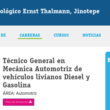
ológico Ernst Thalmann, Jinotepe
 DE
CARRERAS
CURSOS
NOTICIAS
Técnico General en
B
Mecánica Automotriz de
vehículos livianos Diesel y
Gasolina
ÁREA: Automotriz
Plan de formación