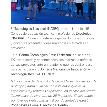
El
Tecnológico Nacional
(
INATEC
), desarrolla en los 45
Centros de educación técnica y profesional,
Expoferias
INNOVATEC
, que consiste en espacio donde estudiantes
y docentes presentan ideas novedosas plasmadas en
proyectos.
En el
Centro Tecnológico Ernst Thalmann
, de Jinotepe,
107 estudiantes y docentes técnicos realizan la defensa
de sus proyectos ante un jurado, lo que les dará el pase
para participar en la
Jornada Nacional de Innovación y
Tecnología
,
INNOVATEC 2021
.
“
Una jornada de desarrollo de capacidades de creación de
prototipos, hasta culminar con esta etapa que es la
Expoferia. Hoy tenemos exposición, en el caso del Centro
Tecnológico de Jinotepe de 25 Proyectos, 17 elaborados
por jóvenes protagonistas y 8 por docente
s”, expresó
Róger Avilés Corea, Director del Centro
.