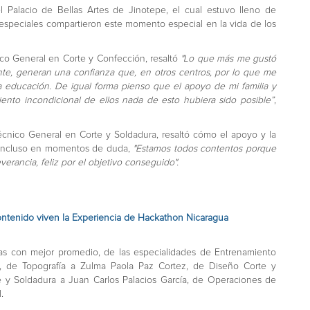
l Palacio de Bellas Artes de Jinotepe, el cual estuvo lleno de
 especiales compartieron este momento especial en la vida de los
ico General en Corte y Confección, resaltó
"Lo que más me gustó
nte, generan una confianza que, en otros centros, por lo que me
a educación. De igual forma pienso que el apoyo de mi familia y
ento incondicional de ellos nada de esto hubiera sido posible”
,
écnico General en Corte y Soldadura, resaltó cómo el apoyo y la
r incluso en momentos de duda,
"Estamos todos contentos porque
erancia, feliz por el objetivo conseguido".
ontenido viven la Experiencia de Hackathon Nicaragua
tas con mejor promedio, de las especialidades de Entrenamiento
 de Topografía a Zulma Paola Paz Cortez, de Diseño Corte y
e y Soldadura a Juan Carlos Palacios García, de Operaciones de
.