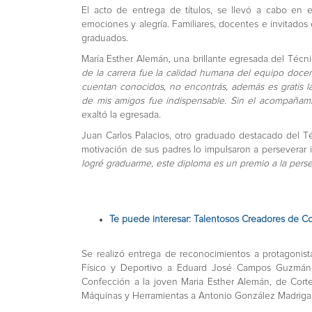
El acto de entrega de títulos, se llevó a cabo en e
emociones y alegría. Familiares, docentes e invitados
graduados.
María Esther Alemán, una brillante egresada del Técn
de la carrera fue la calidad humana del equipo doce
cuentan conocidos, no encontrás, además es gratis l
de mis amigos fue indispensable. Sin el acompañami
exaltó la egresada.
Juan Carlos Palacios, otro graduado destacado del T
motivación de sus padres lo impulsaron a persevera
logré graduarme, este diploma es un premio a la persev
Te puede interesar: Talentosos Creadores de C
Se realizó entrega de reconocimientos a protagonis
Físico y Deportivo a Eduard José Campos Guzmán,
Confección a la joven Maria Esther Alemán, de Cort
Máquinas y Herramientas a Antonio González Madrigal