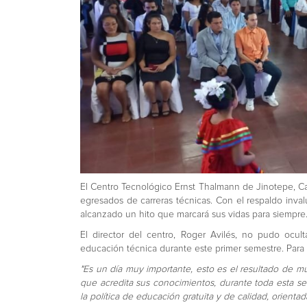
El Centro Tecnológico Ernst Thalmann de Jinotepe, Ca
egresados de carreras técnicas. Con el respaldo inval
alcanzado un hito que marcará sus vidas para siempre
El director del centro, Roger Avilés, no pudo ocult
educación técnica durante este primer semestre. Para 
"Es un día muy importante, esto es el resultado de 
que acredita sus conocimientos, durante toda esta s
la política de educación gratuita y de calidad, orienta