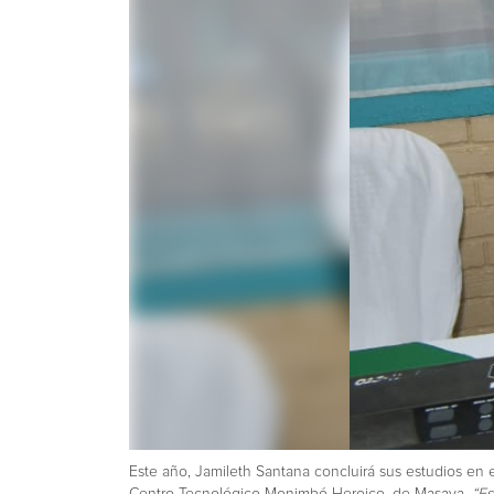
Este año, Jamileth Santana concluirá sus estudios en 
Centro Tecnológico Monimbó Heroico, de Masaya.
“Es