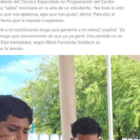
diante del Técnico Especialista en Programación del Centro
a “salida” necesaria en la vida de un estudiante.
“No toda la vida
go que nos apasiona, algo que nos gusta”,
afirmó. Para ella, el
nterna que la impulsa a superarse.
rle a mi contrincante tengo que ganarme a mí misma”,
explicó.
“Es
ar tengo que convencerme de que yo ya gané. Una pérdida no es
. Esta mentalidad, según María Fernanda, fortalece su
n la derrota.