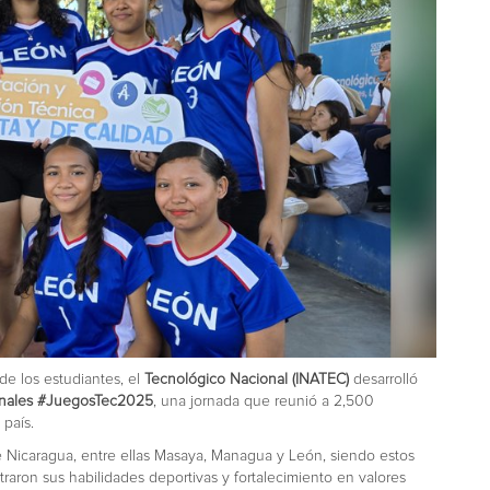
de los estudiantes, el
Tecnológico Nacional (INATEC)
desarrolló
onales #JuegosTec2025
, una jornada que reunió a 2,500
 país.
 Nicaragua, entre ellas Masaya, Managua y León, siendo estos
aron sus habilidades deportivas y fortalecimiento en valores