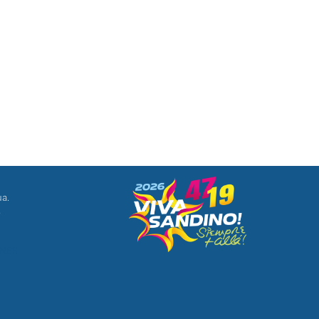
ua.
8
ONES