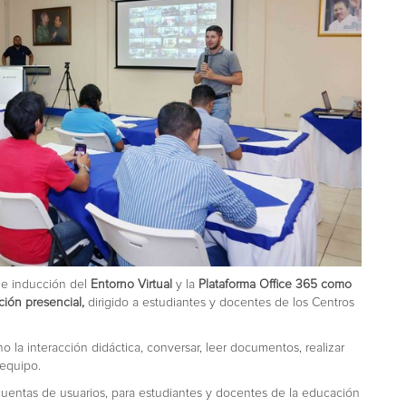
l e inducción del
Entorno Virtual
y la
Plataforma Office 365 como
ión presencial,
dirigido a estudiantes y docentes de los Centros
o la interacción didáctica, conversar, leer documentos, realizar
 equipo.
cuentas de usuarios, para estudiantes y docentes de la educación