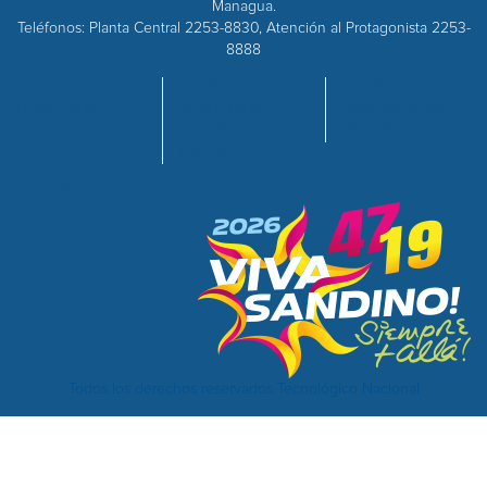
Managua.
Teléfonos: Planta Central 2253-8830, Atención al Protagonista 2253-
8888
INICIO
OFERTA
EMPRESAS
NOSOTROS
ACADÉMICA
ADQUISICIONES
CENTROS
RECURSOS
CALIDAD
Todos los derechos reservados Tecnológico Nacional