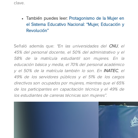
clave.
También puedes leer:
Protagonismo de la Mujer en
el Sistema Educativo Nacional: “Mujer, Educación y
Revolución”
Señaló además que:
"En las universidades del
CNU
, el
45% del personal docente, el 50% del administrativo y el
58% de la matrícula estudiantil son mujeres. En la
educación básica y media, el 70% del personal académico
y el 50% de la matrícula también lo son. En
INATEC
, el
49% de los servidores públicos y el 51% de los cargos
directivos son ocupados por mujeres, mientras que el 65%
de los participantes en capacitación técnica y el 49% de
los estudiantes de carreras técnicas son mujeres”
.