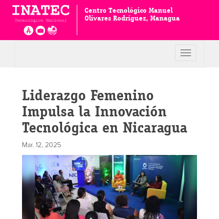
Centro Tecnológico Manuel
Olivares Rodríguez, Managua
Toggle
navigation
Liderazgo Femenino
Impulsa la Innovación
Tecnológica en Nicaragua
Mar. 12, 2025