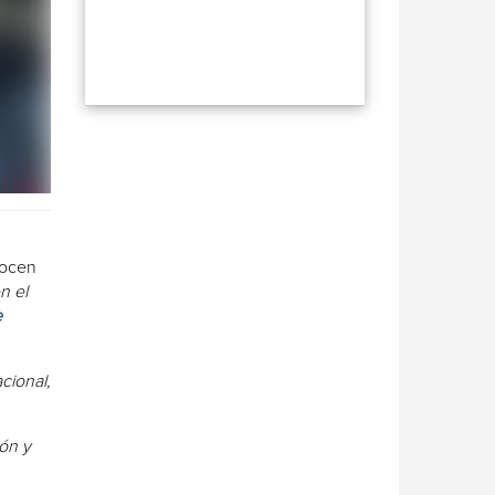
nocen
n el
e
acional,
ión y