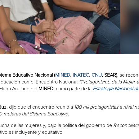
stema Educativo Nacional (
MINED
,
INATEC
,
CNU
, SEAR)
, se reco
 educación con el Encuentro Nacional:
"Protagonismo de la Mujer e
 Elena Arellano del
MINED
, como parte de la
Estrategia Nacional d
áuz
, dijo que el encuentro reunió a
180 mil protagonistas a nivel n
00 mujeres del Sistema Educativo.
cha de las mujeres y, bajo la política del gobierno de
Reconciliac
tivo es incluyente y equitativo.