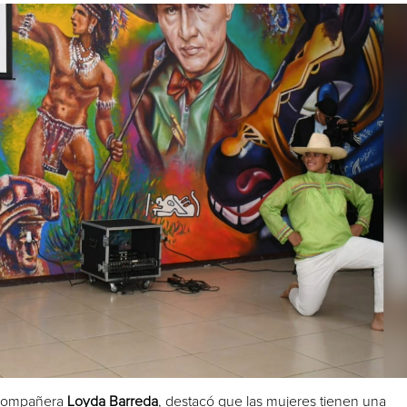
 compañera
Loyda Barreda
, destacó que las mujeres tienen una