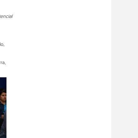
encial
lo,
ra,