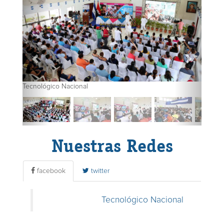
Tecnológico Nacional
Tecnol
Nuestras Redes
facebook
twitter
Tecnológico Nacional