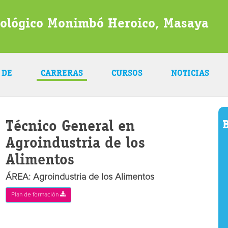
nológico Monimbó Heroico, Masaya
 DE
CARRERAS
CURSOS
NOTICIAS
Técnico General en
B
Agroindustria de los
Alimentos
ÁREA: Agroindustria de los Alimentos
Plan de formación