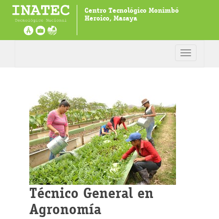
Centro Tecnológico Monimbó
Heroico, Masaya
Toggle
navigation
Técnico General en
Agronomía