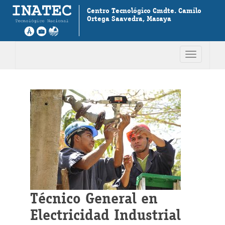
Centro Tecnológico Cmdte. Camilo
Ortega Saavedra, Masaya
Toggle
navigation
Técnico General en
Electricidad Industrial