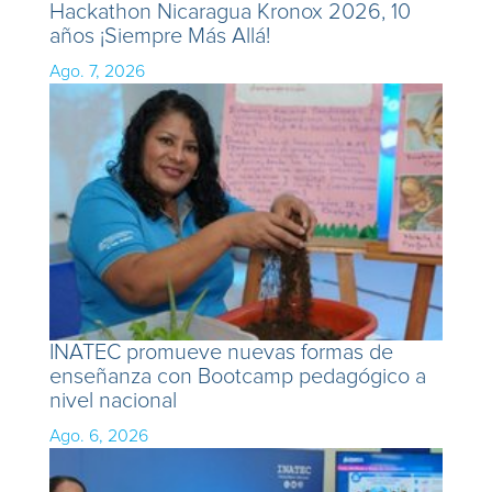
Hackathon Nicaragua Kronox 2026, 10
años ¡Siempre Más Allá!
Ago. 7, 2026
INATEC promueve nuevas formas de
enseñanza con Bootcamp pedagógico a
nivel nacional
Ago. 6, 2026