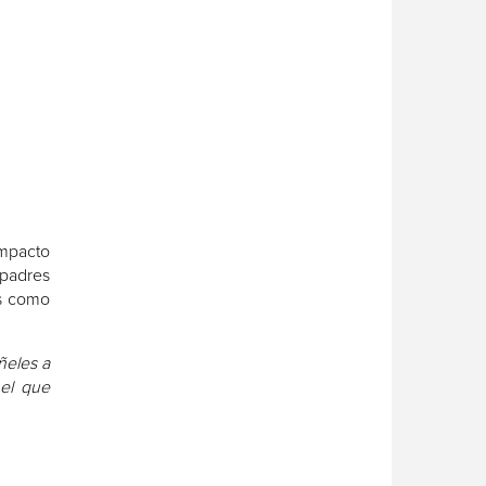
impacto
 padres
os como
ñeles a
 el que