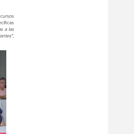
cursos
cíficas
s a las
iantes"
,