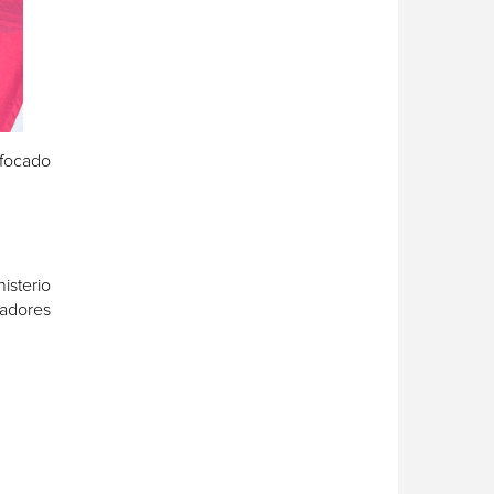
nfocado
isterio
tadores