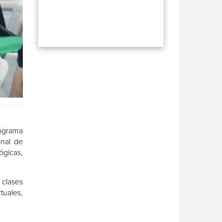
ograma
onal de
gicas,
 clases
tuales,