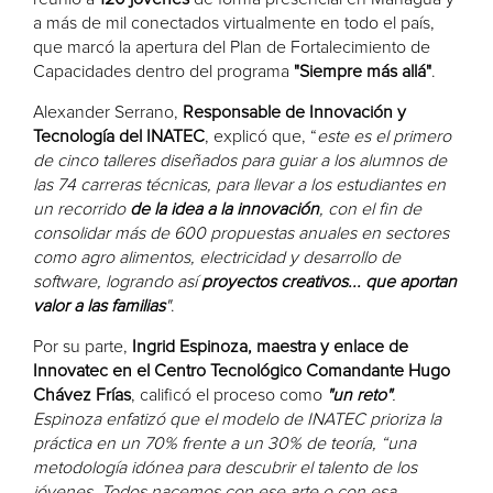
a más de mil conectados virtualmente en todo el país,
que marcó la apertura del Plan de Fortalecimiento de
Capacidades dentro del programa
"Siempre más allá"
.
Alexander Serrano,
Responsable de Innovación y
Tecnología del INATEC
, explicó que, “
este es el primero
de cinco talleres diseñados para guiar a los alumnos de
las 74 carreras técnicas, para llevar a los estudiantes en
un recorrido
de la idea a la innovación
, con el fin de
consolidar más de 600 propuestas anuales en sectores
como agro alimentos, electricidad y desarrollo de
software, logrando así
proyectos creativos... que aportan
valor a las familias
"
.
Por su parte,
Ingrid Espinoza, maestra y enlace de
Innovatec en el Centro Tecnológico Comandante Hugo
Chávez Frías
, calificó el proceso como
"un reto"
.
Espinoza enfatizó que el modelo de INATEC prioriza la
práctica en un 70% frente a un 30% de teoría, “una
metodología idónea para descubrir el talento de los
jóvenes. Todos nacemos con ese arte o con esa