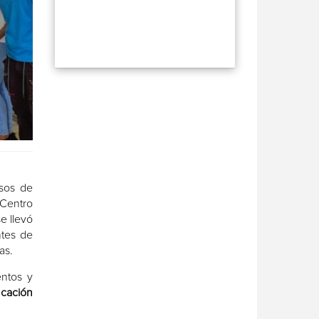
rsos de
 Centro
e llevó
ntes de
as.
entos y
cación