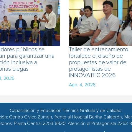
idores públicos se
Taller de entrenamiento
an para garantizar una
fortalece el diseño de
ción inclusiva a
propuestas de valor de
onas ciegas
protagonistas de
INNOVATEC 2026
4, 2026
Ago. 4, 2026
Capacitación y Educación Técnica Gratuita y de Calidad.
ción: Centro Cívico Zumen, frente al Hospital Bertha Calderón, Ma
éfonos: Planta Central 2253-8830, Atención al Protagonista 2253-