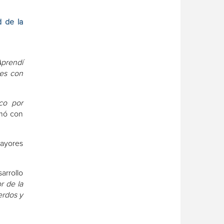
d de la
Aprendí
les con
co por
rmó con
mayores
arrollo
r de la
erdos y