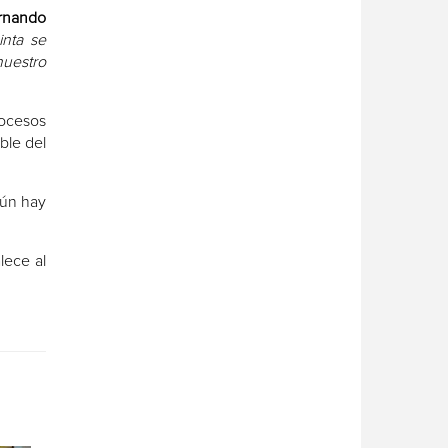
rnando
inta se
nuestro
rocesos
ble del
aún hay
lece al