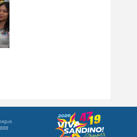
nagua.
8888