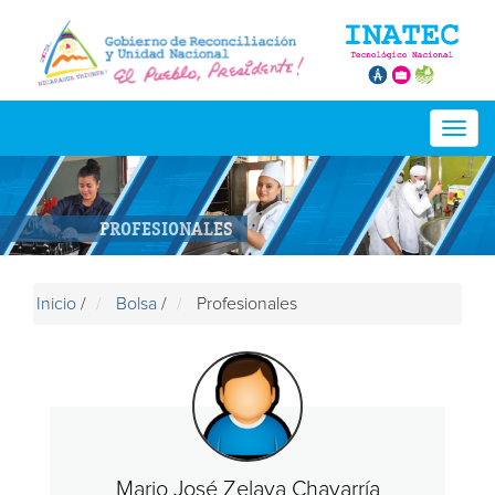
Togg
navig
PROFESIONALES
Inicio
/
Bolsa
/
Profesionales
Mario José Zelaya Chavarría