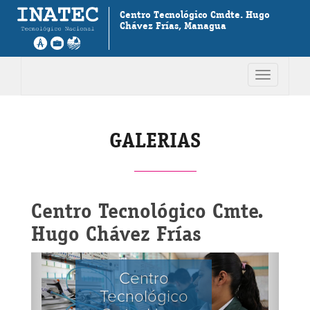
Centro Tecnológico Cmdte. Hugo
Chávez Frías, Managua
Toggle
navigation
GALERIAS
Centro Tecnológico Cmte.
Hugo Chávez Frías
Centro
Tecnológico