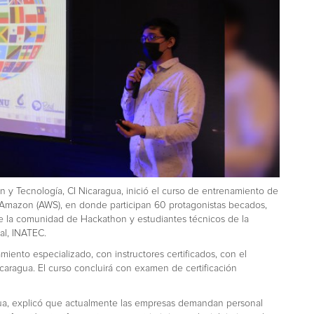
n y Tecnología, CI Nicaragua, inició el curso de entrenamiento de
de Amazon (AWS), en donde participan 60 protagonistas becados,
 de la comunidad de Hackathon y estudiantes técnicos de la
al, INATEC.
miento especializado, con instructores certificados, con el
aragua. El curso concluirá con examen de certificación
gua, explicó que actualmente las empresas demandan personal