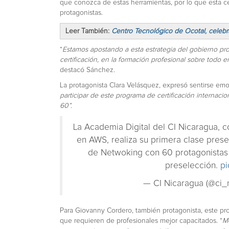
que conozca de estas herramientas, por lo que esta cer
protagonistas.
Leer También:
Centro Tecnológico de Ocotal, celebra
“
Estamos apostando a esta estrategia del gobierno pro
certificación, en la formación profesional sobre todo 
destacó Sánchez.
La protagonista Clara Velásquez, expresó sentirse emo
participar de este programa de certificación internaci
60”.
La Academia Digital del CI Nicaragua, co
en AWS, realiza su primera clase presen
de Netwoking con 60 protagonistas 
preselección.
pi
— CI Nicaragua (@ci_
Para Giovanny Cordero, también protagonista, este pr
que requieren de profesionales mejor capacitados. “
Me