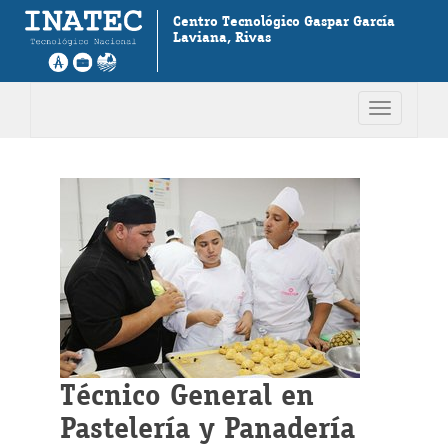
Centro Tecnológico Gaspar García
Laviana, Rivas
Toggle
navigation
Técnico General en
Pastelería y Panadería