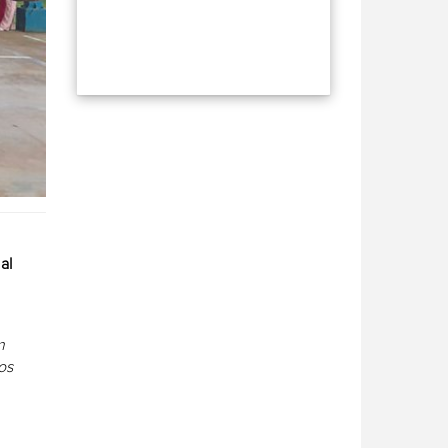
al
n
os