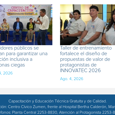
idores públicos se
Taller de entrenamiento
an para garantizar una
fortalece el diseño de
ción inclusiva a
propuestas de valor de
onas ciegas
protagonistas de
INNOVATEC 2026
4, 2026
Ago. 4, 2026
Capacitación y Educación Técnica Gratuita y de Calidad.
ción: Centro Cívico Zumen, frente al Hospital Bertha Calderón, Ma
éfonos: Planta Central 2253-8830, Atención al Protagonista 2253-