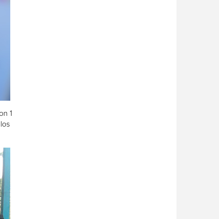
on 1
los