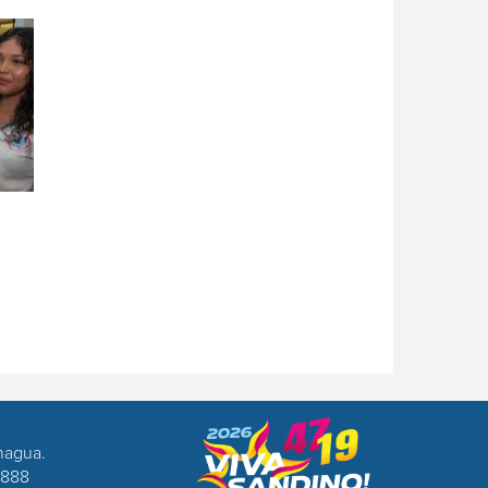
nagua.
8888