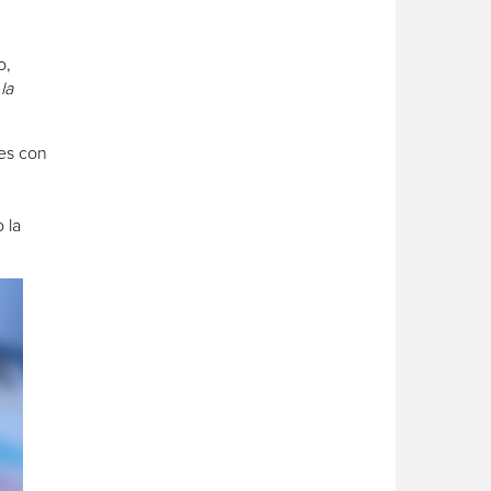
o,
la
es con
o la