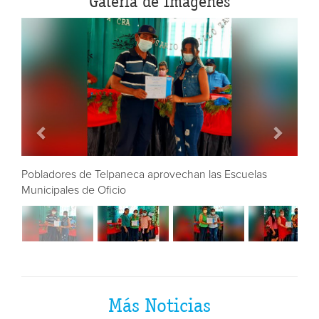
Galería de Imágenes
e Telpaneca aprovechan las Escuelas
Pobladores de Telpan
e Oficio
Municipales de Oficio
Más Noticias